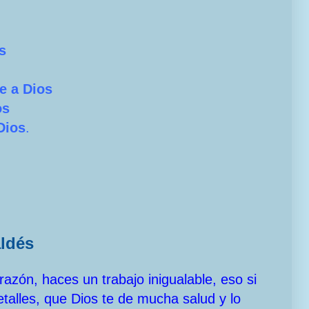
s
e a Dios
os
Dios
.
aldés
azón, haces un trabajo inigualable, eso si
etalles, que Dios te de mucha salud y lo