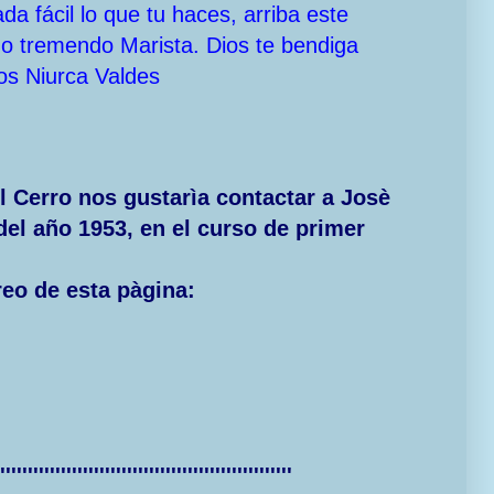
a fácil lo que tu haces, arriba este
odo tremendo Marista. Dios te bendiga
os Niurca Valdes
 Cerro nos gustarìa contactar a Josè
 del año 1953, en el curso de primer
reo de esta pàgina:
'''''''''''''''''''''''''''''''''''''''''''''''''''''