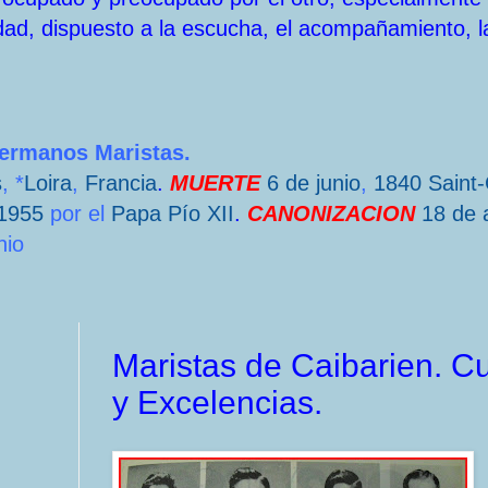
dad, dispuesto a la escucha, el acompañamiento, l
Hermanos Maristas.
s
, *
Loira
,
Francia
.
MUERTE
6 de junio
,
1840
Saint
1955
por el
Papa
Pío XII
.
CANONIZACION
18 de a
nio
Maristas de Caibarien. C
y Excelencias.