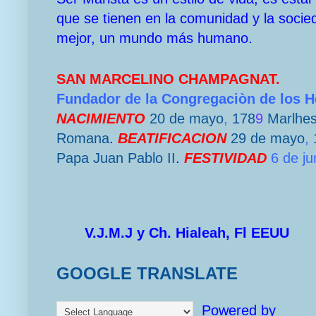
que se tienen en la comunidad y la socie
mejor, un mundo más humano.
SAN MARCELINO CHAMPAGNAT.
Fundador de la Congregaciòn de los 
NACIMIENTO
20 de mayo
,
178
9
Marlhe
Romana
.
BEATIFICACION
29 de mayo
,
Papa
Juan Pablo II
.
FESTIVIDAD
6 de ju
V.J.M.J y Ch. Hialeah, Fl EEUU
GOOGLE TRANSLATE
Powered by