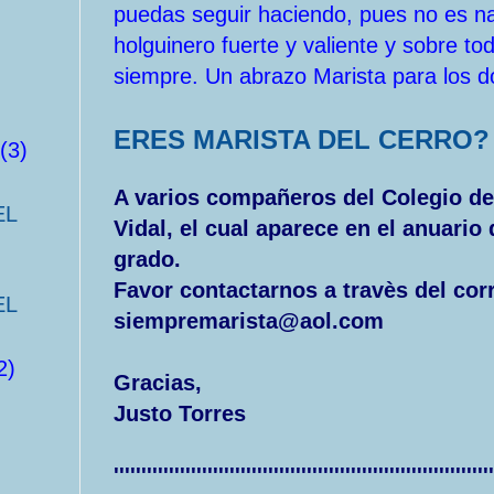
puedas seguir haciendo, pues no es nad
holguinero fuerte y valiente y sobre t
siempre. Un abrazo Marista para los d
ERES MARISTA DEL CERRO?
(3)
A varios compañeros del Colegio del
EL
Vidal, el cual aparece en el anuario
grado.
Favor contactarnos a travès del cor
EL
siempremarista@aol.com
2)
Gracias,
Justo Torres
'''''''''''''''''''''''''''''''''''''''''''''''''''''''''''''''''''''