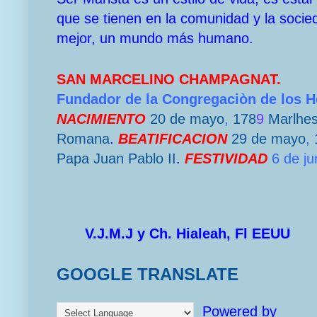
que se tienen en la comunidad y la socie
mejor, un mundo más humano.
SAN MARCELINO CHAMPAGNAT.
Fundador de la Congregaciòn de los 
NACIMIENTO
20 de mayo
,
178
9
Marlhe
Romana
.
BEATIFICACION
29 de mayo
,
Papa
Juan Pablo II
.
FESTIVIDAD
6 de ju
V.J.M.J y Ch. Hialeah, Fl EEUU
GOOGLE TRANSLATE
Powered by