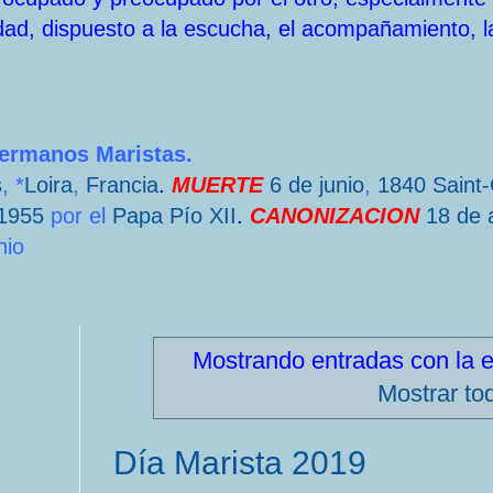
dad, dispuesto a la escucha, el acompañamiento, l
Hermanos Maristas.
s
, *
Loira
,
Francia
.
MUERTE
6 de junio
,
1840
Saint
1955
por el
Papa
Pío XII
.
CANONIZACION
18 de a
nio
Mostrando entradas con la 
Mostrar to
Día Marista 2019