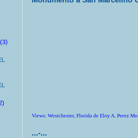
(3)
EL
EL
2)
Views
:
Westchester, Florida
de
Eloy A. Perez Mo
...-...