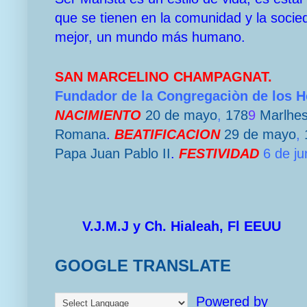
que se tienen en la comunidad y la socie
mejor, un mundo más humano.
SAN MARCELINO CHAMPAGNAT.
Fundador de la Congregaciòn de los 
NACIMIENTO
20 de mayo
,
178
9
Marlhe
Romana
.
BEATIFICACION
29 de mayo
,
Papa
Juan Pablo II
.
FESTIVIDAD
6 de ju
V.J.M.J y Ch. Hialeah, Fl EEUU
GOOGLE TRANSLATE
Powered by