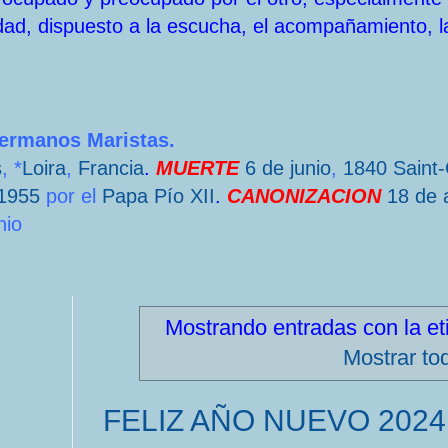
dad, dispuesto a la escucha, el acompañamiento, l
Hermanos Maristas.
s
, *
Loira
,
Francia
.
MUERTE
6 de junio
,
1840
Saint
1955
por el
Papa
Pío XII
.
CANONIZACION
18 de a
nio
Mostrando entradas con la e
Mostrar to
FELIZ AÑO NUEVO 2024