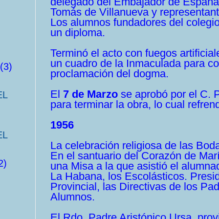
delegado del Embajador de España,
Tomás de Villanueva y representant
Los alumnos fundadores del colegio
un diploma.
Terminó el acto con fuegos artificia
un cuadro de la Inmaculada para co
(3)
proclamación del dogma.
El
7 de Marzo
se aprobó por el C. 
EL
para terminar la obra, lo cual refr
1956
EL
La celebración religiosa de las Boda
En el santuario del Corazón de Mar
2)
una Misa a la que asistió el alum
La Habana, los Escolásticos. Presid
Provincial, las Directivas de los P
Alumnos.
El Rdo. Padre Aristónico Ursa, provi