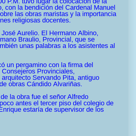
00 P.M. tuvo lugar la colocación de la
io, con la bendición del Cardenal Manuel
obre las obras maristas y la importancia
ones religiosas docentes.
José Aurelio. El
Hermano
Albino,
rmano
Braulio, Provincial, que se
mbién unas palabras a los asistentes al
có un
pergamino con la firma del
 Consejeros Provinciales,
l arquitecto Servando Pi
ta, antiguo
 de obras Cándido
Alvariñas
.
l de la obra fue el señor Alfredo
oco antes el tercer piso del colegio de
nrique estaría de supervisor de los