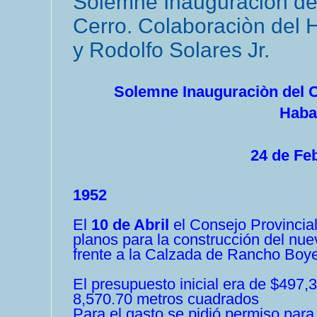
Solemne Inauguración del
Cerro. Colaboraciòn del 
y Rodolfo Solares Jr.
Solemne Inauguraciòn del C
Haba
24 de Fe
1952
El
10 de Abril
el Consejo Provincial
planos para la construcción del nuev
frente a la Calzada de Rancho Boye
El presupuesto inicial era de $497,3
8,570.70 metros cuadrados
Para el gasto se pidió permiso para