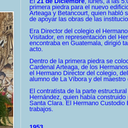
El
21 de Diciembre
, lunes,
a las 5:
primera piedra para el nuevo edific
Arteaga y Betancourt, quien habló s
de apoyar las obras de las instituci
Era Director del colegio el
Hermano
Visitador, en representación del
He
encontraba en Guatemala, dirigió ta
acto.
Dentro de
la primera piedra se colo
Cardenal Arteaga, de los Hermanos
el
Hermano
Director del colegio, de
alumno de La Víbora y
del maestro
El contratista de la parte estructura
Hernández, quien había construido p
Santa Clara. El
Hermano
Custodio E
trabajos.
1953