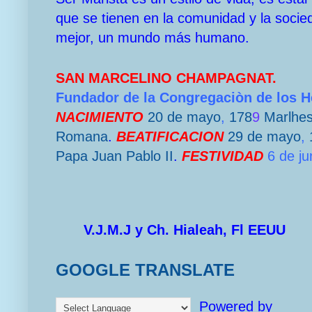
que se tienen en la comunidad y la socie
mejor, un mundo más humano.
SAN MARCELINO CHAMPAGNAT.
Fundador de la Congregaciòn de los 
NACIMIENTO
20 de mayo
,
178
9
Marlhe
Romana
.
BEATIFICACION
29 de mayo
,
Papa
Juan Pablo II
.
FESTIVIDAD
6 de ju
V.J.M.J y Ch. Hialeah, Fl EEUU
GOOGLE TRANSLATE
Powered by