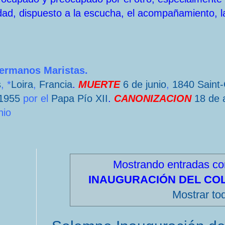
dad, dispuesto a la escucha, el acompañamiento, l
Hermanos Maristas.
s
, *
Loira
,
Francia
.
MUERTE
6 de junio
,
1840
Saint
1955
por el
Papa
Pío XII
.
CANONIZACION
18 de a
nio
Mostrando entradas co
INAUGURACIÓN DEL COL
Mostrar to