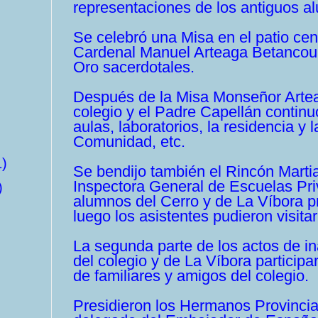
representaciones de los antiguos a
Se celebró una Misa en el patio cent
Cardenal Manuel Arteaga Betancour
Oro sacerdotales.
Después de la Misa Monseñor Arteag
colegio y el Padre Capellán continuó
aulas, laboratorios, la residencia 
Comunidad, etc.
1)
Se bendijo también el Rincón Martia
Inspectora General de Escuelas Pr
)
alumnos del Cerro y de La Víbora p
luego los asistentes pudieron visitar 
La segunda parte de los actos de in
del colegio y de La Víbora participar
de familiares y amigos del colegio.
Presidieron los Hermanos Provincial