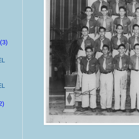
(3)
EL
EL
2)