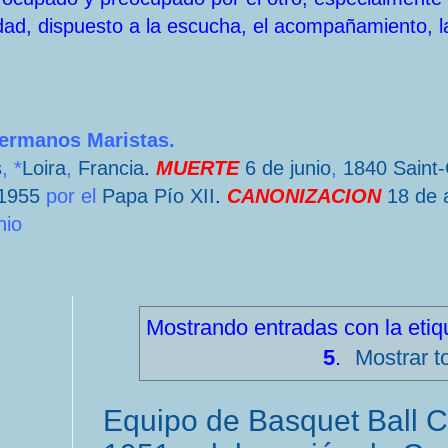
dad, dispuesto a la escucha, el acompañamiento, l
Hermanos Maristas.
s
, *
Loira
,
Francia
.
MUERTE
6 de junio
,
1840
Saint
1955
por el
Papa
Pío XII
.
CANONIZACION
18 de a
nio
Mostrando entradas con la eti
5
.
Mostrar t
Equipo de Basquet Ball C