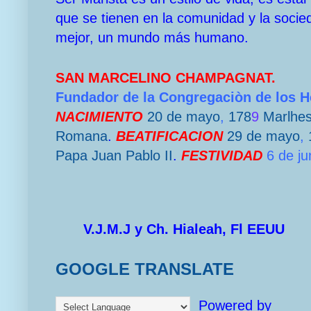
que se tienen en la comunidad y la socie
mejor, un mundo más humano.
SAN MARCELINO CHAMPAGNAT.
Fundador de la Congregaciòn de los 
NACIMIENTO
20 de mayo
,
178
9
Marlhe
Romana
.
BEATIFICACION
29 de mayo
,
Papa
Juan Pablo II
.
FESTIVIDAD
6 de ju
V.J.M.J y Ch. Hialeah, Fl EEUU
GOOGLE TRANSLATE
Powered by