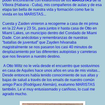
poder encontrarme con exalumnos de los
MARISTAS
de la
Víbora (Habana - Cuba), mis compañeros de aulas y de esa
etapa tan bella de nuestra vida y formación como fue la
vivida en los MARISTAS...
Cuesta y Zaiden vinieron a recogerme a casa de mi prima
en la 22 Ave y 23 St., para juntos ir hasta casa de Otto en
Miami Lakes, un municipio dentro del Condado de Miami
Dade. Con anécdotas y remembranzas de nuestras
“batallas de juventud” que Zayden hilvanaba
magistralmente se nos pasaron los casi 40 minutos de
desplazamiento por las diferentes autopistas y carreteras
que nos llevaron a nuestro destino.
A Otto Wiltz no le veía desde el encuentro que sostuvimos
en casa de Aquiles hace unos años en una de mis visitas...
Desde entonces había tenido conocimiento de sus altas y
bajas de salud a través de los emails de nuestro común
amigo Paco (Rodríguez Alemán), exalumno MARISTAS
también. Le vi muy entusiasmado y cariñoso, lo cual me
agrado mucho.