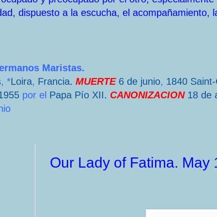
dad, dispuesto a la escucha, el acompañamiento, l
Hermanos Maristas.
s
, *
Loira
,
Francia
.
MUERTE
6 de junio
,
1840
Saint
1955
por el
Papa
Pío XII
.
CANONIZACION
18 de a
nio
Our Lady of Fatima. May 