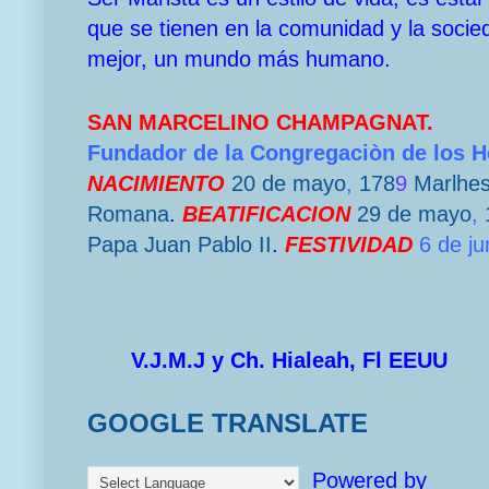
que se tienen en la comunidad y la socie
mejor, un mundo más humano.
SAN MARCELINO CHAMPAGNAT.
Fundador de la Congregaciòn de los 
NACIMIENTO
20 de mayo
,
178
9
Marlhe
Romana
.
BEATIFICACION
29 de mayo
,
Papa
Juan Pablo II
.
FESTIVIDAD
6 de ju
V.J.M.J y Ch. Hialeah, Fl EEUU
GOOGLE TRANSLATE
Powered by