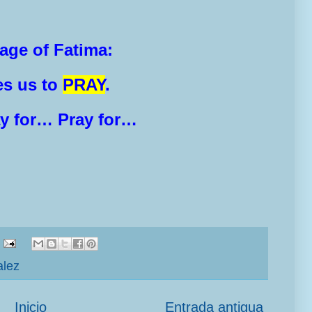
age of Fatima:
es us to
PRAY
.
ay for… Pray for…
alez
Inicio
Entrada antigua