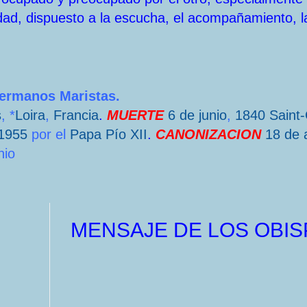
dad, dispuesto a la escucha, el acompañamiento, l
Hermanos Maristas.
s
, *
Loira
,
Francia
.
MUERTE
6 de junio
,
1840
Saint
1955
por el
Papa
Pío XII
.
CANONIZACION
18 de a
nio
MENSAJE DE LOS OBIS