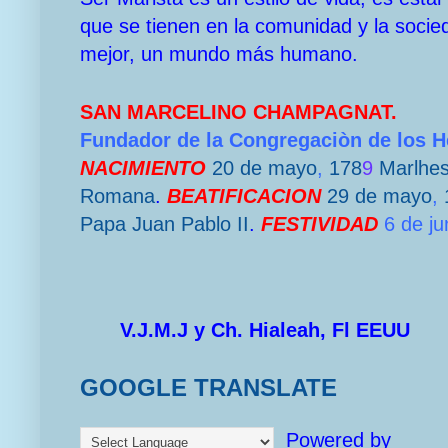
que se tienen en la comunidad y la socie
mejor, un mundo más humano.
SAN MARCELINO CHAMPAGNAT.
Fundador de la Congregaciòn de los 
NACIMIENTO
20 de mayo
,
178
9
Marlhe
Romana
.
BEATIFICACION
29 de mayo
,
Papa
Juan Pablo II
.
FESTIVIDAD
6 de ju
V.J.M.J y Ch. Hialeah, Fl EEUU
GOOGLE TRANSLATE
Powered by