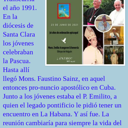
el año 1991.
En la
diócesis de
Santa Clara
los jóvenes
celebraban
la Pascua.
Hasta allí
llegó Mons. Faustino Sainz, en aquel
entonces pro-nuncio apostólico en Cuba.
Junto a los jóvenes estaba el P. Emilito, a
quien el legado pontificio le pidió tener un
encuentro en La Habana. Y así fue. La
reunión cambiaría para siempre la vida del