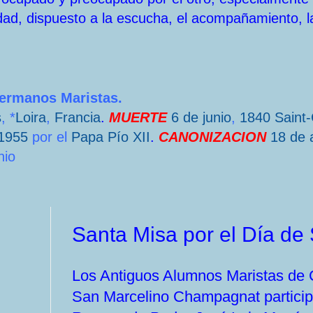
dad, dispuesto a la escucha, el acompañamiento, l
Hermanos Maristas.
s
, *
Loira
,
Francia
.
MUERTE
6 de junio
,
1840
Saint
1955
por el
Papa
Pío XII
.
CANONIZACION
18 de a
nio
Santa Misa por el Día d
Los Antiguos Alumnos Maristas de Cu
San Marcelino Champagnat participa