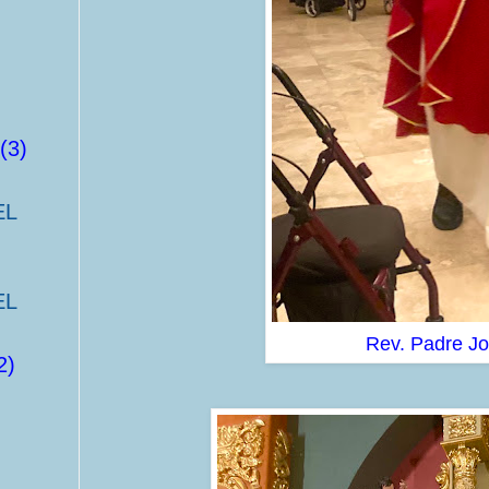
(3)
EL
EL
Rev. Padre J
2)