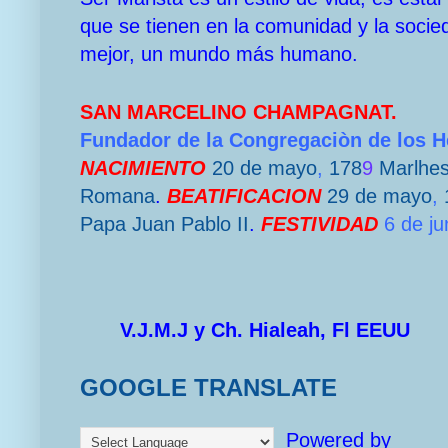
que se tienen en la comunidad y la socie
mejor, un mundo más humano.
SAN MARCELINO CHAMPAGNAT.
Fundador de la Congregaciòn de los 
NACIMIENTO
20 de mayo
,
178
9
Marlhe
Romana
.
BEATIFICACION
29 de mayo
,
Papa
Juan Pablo II
.
FESTIVIDAD
6 de ju
V.J.M.J y Ch. Hialeah, Fl EEUU
GOOGLE TRANSLATE
Powered by