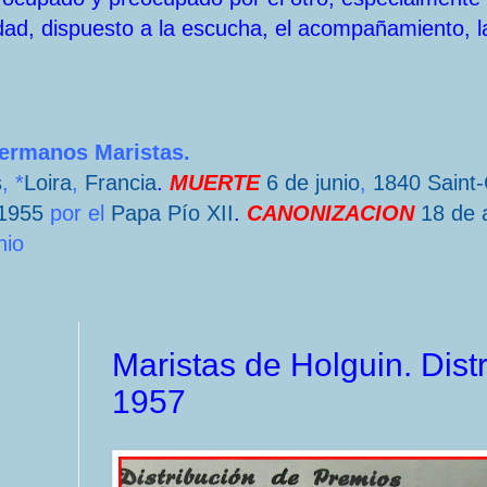
dad, dispuesto a la escucha, el acompañamiento, l
Hermanos Maristas.
s
, *
Loira
,
Francia
.
MUERTE
6 de junio
,
1840
Saint
1955
por el
Papa
Pío XII
.
CANONIZACION
18 de a
nio
Maristas de Holguin. Dist
1957