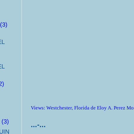
(3)
EL
EL
2)
Views
:
Westchester, Florida
de
Eloy A. Perez Mo
(3)
...-...
UIN