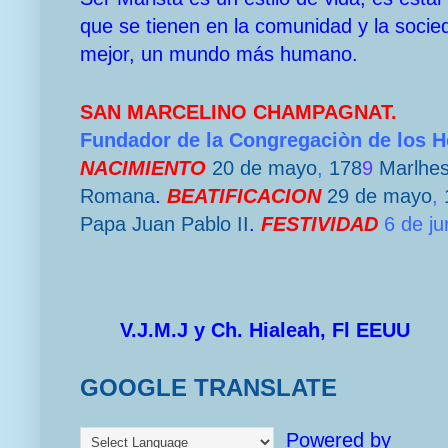
que se tienen en la comunidad y la socie
mejor, un mundo más humano.
SAN MARCELINO CHAMPAGNAT.
Fundador de la Congregaciòn de los 
NACIMIENTO
20 de mayo
,
178
9
Marlhe
Romana
.
BEATIFICACION
29 de mayo
,
Papa
Juan Pablo II
.
FESTIVIDAD
6 de ju
V.J.M.J y Ch. Hialeah, Fl EEUU
GOOGLE TRANSLATE
Powered by