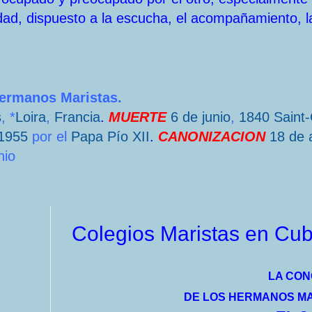
dad, dispuesto a la escucha, el acompañamiento, l
Hermanos Maristas.
s
, *
Loira
,
Francia
.
MUERTE
6 de junio
,
1840
Saint
1955
por el
Papa
Pío XII
.
CANONIZACION
18 de a
nio
Colegios Maristas en Cub
LA CO
DE LOS HERMANOS MA