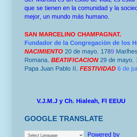
que se tienen en la comunidad y la socie
mejor, un mundo más humano.
SAN MARCELINO CHAMPAGNAT.
Fundador de la Congregaciòn de los 
NACIMIENTO
20 de mayo
,
178
9
Marlhe
Romana
.
BEATIFICACION
29 de mayo
,
Papa
Juan Pablo II
.
FESTIVIDAD
6 de ju
V.J.M.J y Ch. Hialeah, Fl EEUU
GOOGLE TRANSLATE
Powered by