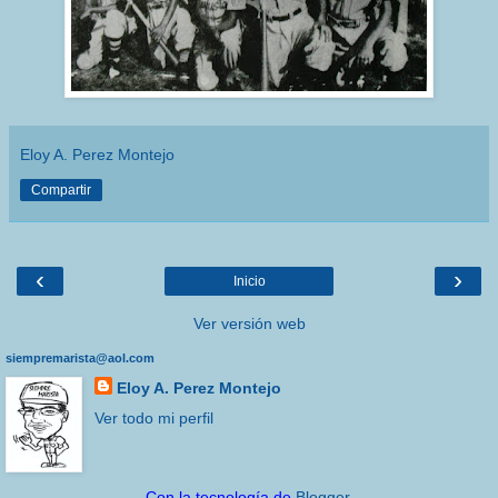
Eloy A. Perez Montejo
Compartir
‹
›
Inicio
Ver versión web
siempremarista@aol.com
Eloy A. Perez Montejo
Ver todo mi perfil
Con la tecnología de
Blogger
.