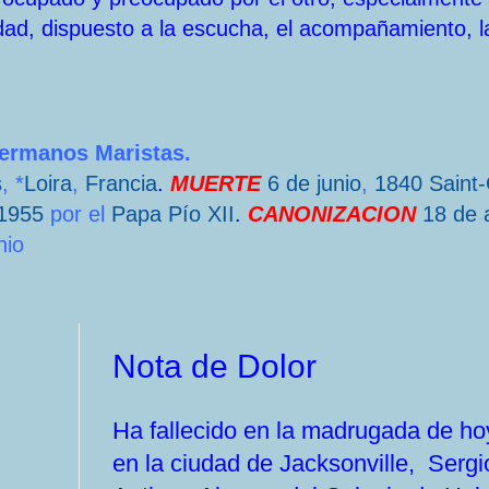
dad, dispuesto a la escucha, el acompañamiento, l
Hermanos Maristas.
s
, *
Loira
,
Francia
.
MUERTE
6 de junio
,
1840
Saint
1955
por el
Papa
Pío XII
.
CANONIZACION
18 de a
nio
Nota de Dolor
Ha fallecido en la madrugada de ho
en la ciudad de Jacksonville, Serg