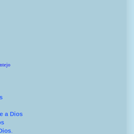
ntejo
s
e a Dios
os
Dios
.