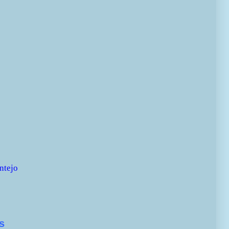
ntejo
s