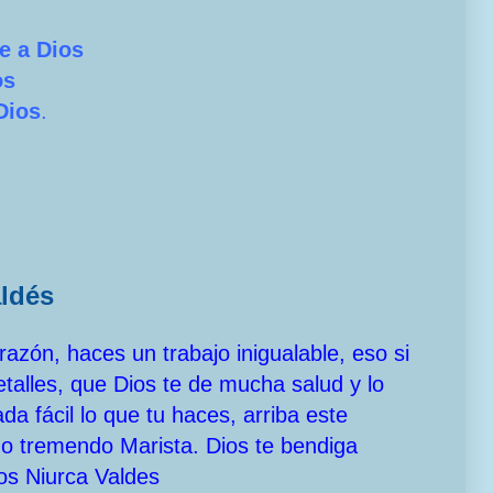
e a Dios
os
Dios
.
aldés
azón, haces un trabajo inigualable, eso si
etalles, que Dios te de mucha salud y lo
a fácil lo que tu haces, arriba este
odo tremendo Marista. Dios te bendiga
os Niurca Valdes