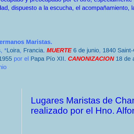
dad, dispuesto a la escucha, el acompañamiento, l
Hermanos Maristas.
s
, *
Loira
,
Francia
.
MUERTE
6 de junio
,
1840
Saint
1955
por el
Papa
Pío XII
.
CANONIZACION
18 de a
nio
Lugares Maristas de Cha
realizado por el Hno. Alf