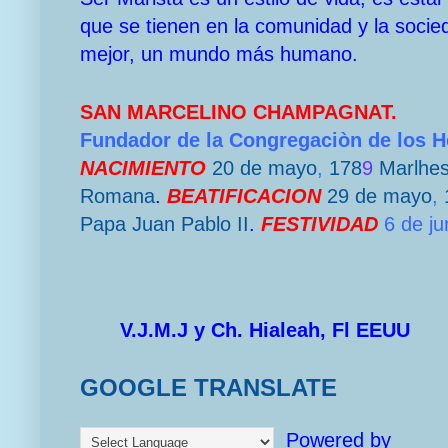
que se tienen en la comunidad y la socie
mejor, un mundo más humano.
SAN MARCELINO CHAMPAGNAT.
Fundador de la Congregaciòn de los 
NACIMIENTO
20 de mayo
,
178
9
Marlhe
Romana
.
BEATIFICACION
29 de mayo
,
Papa
Juan Pablo II
.
FESTIVIDAD
6 de ju
V.J.M.J y Ch. Hialeah, Fl EEUU
GOOGLE TRANSLATE
Powered by