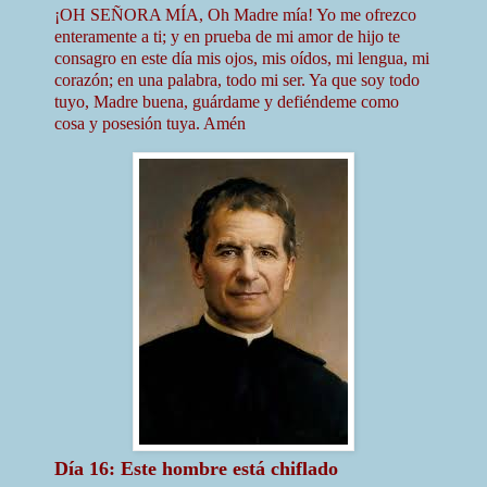
¡OH SEÑORA MÍA, Oh Madre mía! Yo me ofrezco
enteramente a ti; y en prueba de mi amor de hijo te
consagro en este día mis ojos, mis oídos, mi lengua, mi
corazón; en una palabra, todo mi ser. Ya que soy todo
tuyo, Madre buena, guárdame y defiéndeme como
cosa y posesión tuya. Amén
Día 16: Este hombre está chiflado