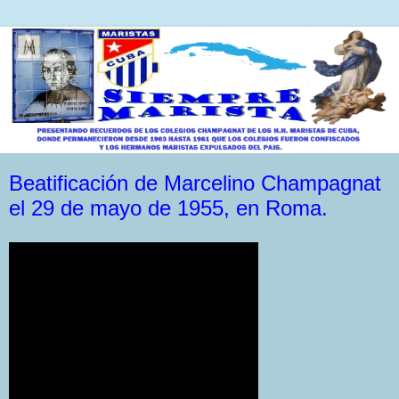
Beatificación de Marcelino Champagnat
el 29 de mayo de 1955, en Roma.