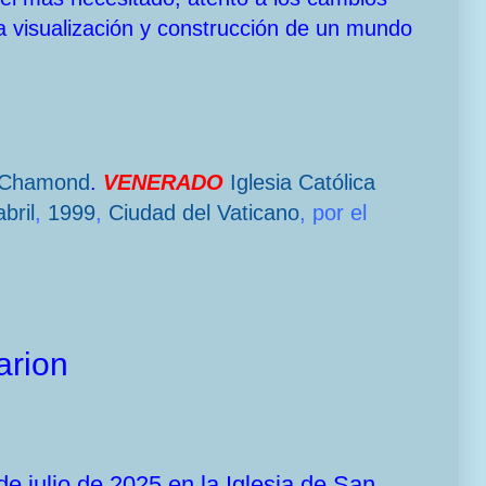
a visualización y construcción de un mundo
-Chamond
.
VENERADO
Iglesia Católica
bril
,
1999
,
Ciudad del Vaticano
, por el
arion
 de julio de 2025 en la Iglesia de San