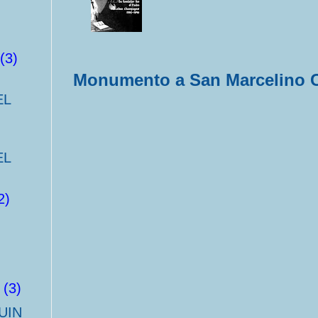
(3)
Monumento a San Marcelino 
EL
EL
2)
(3)
UIN