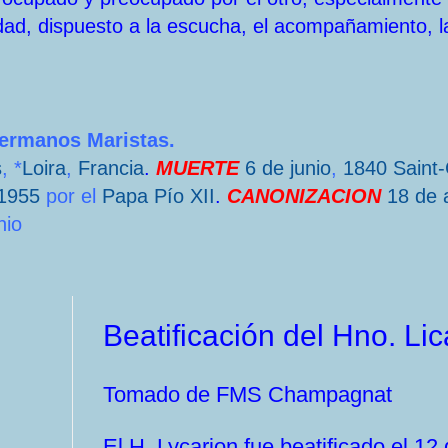
dad, dispuesto a la escucha, el acompañamiento, l
Hermanos Maristas.
s
, *
Loira
,
Francia
.
MUERTE
6 de junio
,
1840
Saint
1955
por el
Papa
Pío XII
.
CANONIZACION
18 de a
nio
Beatificación del Hno. Lic
Tomado de FMS Champagnat
El H. Lycarion fue beatificado el 12