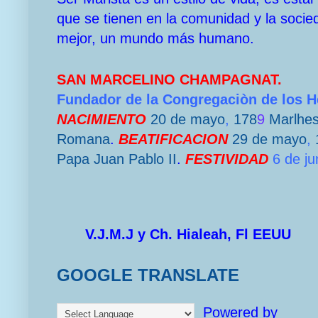
que se tienen en la comunidad y la socie
mejor, un mundo más humano.
SAN MARCELINO CHAMPAGNAT.
Fundador de la Congregaciòn de los 
NACIMIENTO
20 de mayo
,
178
9
Marlhe
Romana
.
BEATIFICACION
29 de mayo
,
Papa
Juan Pablo II
.
FESTIVIDAD
6 de ju
V.J.M.J y Ch. Hialeah, Fl EEUU
GOOGLE TRANSLATE
Powered by