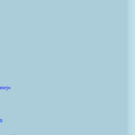
ntejo
s