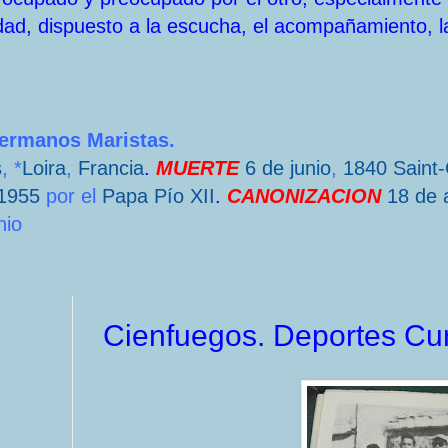
dad, dispuesto a la escucha, el acompañamiento, l
Hermanos Maristas.
s
, *
Loira
,
Francia
.
MUERTE
6 de junio
,
1840
Saint
1955
por el
Papa
Pío XII
.
CANONIZACION
18 de a
nio
Cienfuegos. Deportes Cu