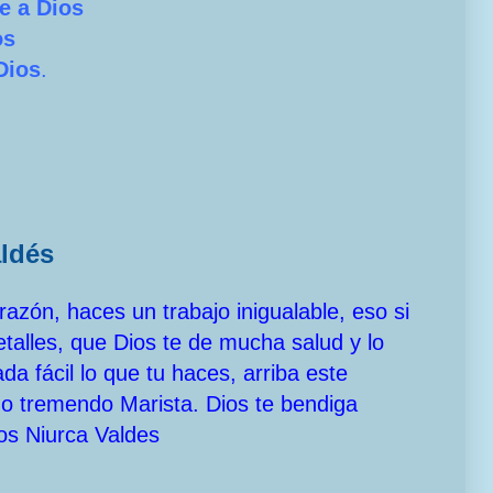
e a Dios
os
Dios
.
aldés
azón, haces un trabajo inigualable, eso si
etalles, que Dios te de mucha salud y lo
a fácil lo que tu haces, arriba este
odo tremendo Marista. Dios te bendiga
os Niurca Valdes