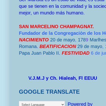
que se tienen en la comunidad y la socie
mejor, un mundo más humano.
SAN MARCELINO CHAMPAGNAT.
Fundador de la Congregaciòn de los 
NACIMIENTO
20 de mayo
,
178
9
Marlhe
Romana
.
BEATIFICACION
29 de mayo
,
Papa
Juan Pablo II
.
FESTIVIDAD
6 de ju
V.J.M.J y Ch. Hialeah, Fl EEUU
GOOGLE TRANSLATE
Powered by