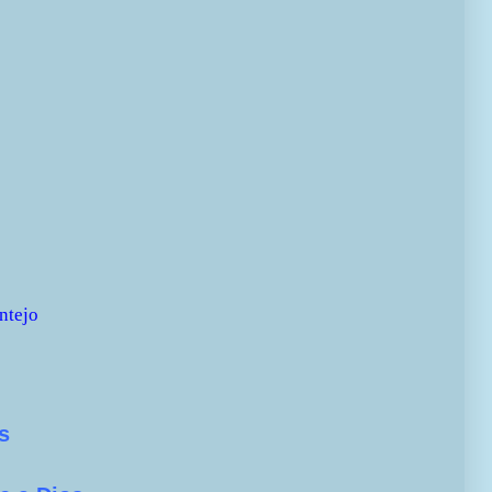
ntejo
s