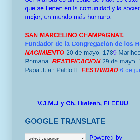
que se tienen en la comunidad y la socie
mejor, un mundo más humano.
SAN MARCELINO CHAMPAGNAT.
Fundador de la Congregaciòn de los 
NACIMIENTO
20 de mayo
,
178
9
Marlhe
Romana
.
BEATIFICACION
29 de mayo
,
Papa
Juan Pablo II
.
FESTIVIDAD
6 de ju
V.J.M.J y Ch. Hialeah, Fl EEUU
GOOGLE TRANSLATE
Powered by