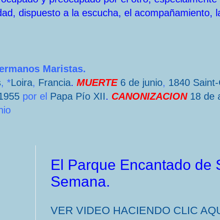
dad, dispuesto a la escucha, el acompañamiento, l
Hermanos Maristas.
s
, *
Loira
,
Francia
.
MUERTE
6 de junio
,
1840
Saint
1955
por el
Papa
Pío XII
.
CANONIZACION
18 de a
nio
El Parque Encantado de Sa
Semana.
VER VIDEO HACIENDO CLIC AQU