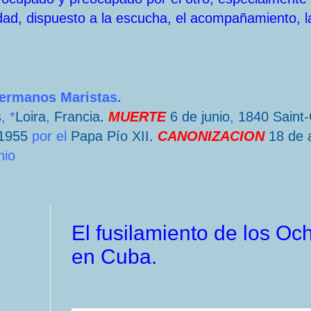
dad, dispuesto a la escucha, el acompañamiento, l
Hermanos Maristas.
s
, *
Loira
,
Francia
.
MUERTE
6 de junio
,
1840
Saint
1955
por el
Papa
Pío XII
.
CANONIZACION
18 de a
nio
El fusilamiento de los O
en Cuba.