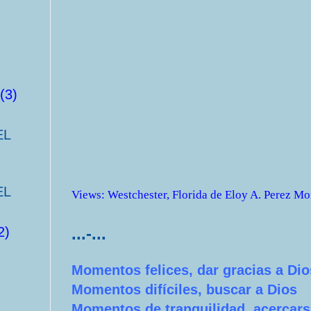
(3)
EL
EL
Views
:
Westchester, Florida
de
Eloy A. Perez Mo
...-...
2)
Momentos felices, dar gracias a Dio
Momentos difíciles, buscar a Dios
Momentos de tranquilidad, acercars