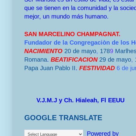
que se tienen en la comunidad y la socie
mejor, un mundo más humano.
SAN MARCELINO CHAMPAGNAT.
Fundador de la Congregaciòn de los 
NACIMIENTO
20 de mayo
,
178
9
Marlhe
Romana
.
BEATIFICACION
29 de mayo
,
Papa
Juan Pablo II
.
FESTIVIDAD
6 de ju
V.J.M.J y Ch. Hialeah, Fl EEUU
GOOGLE TRANSLATE
Powered by