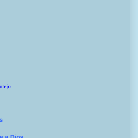
ntejo
s
e a Dios