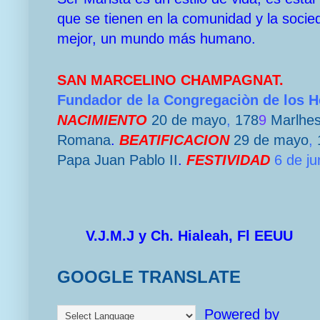
que se tienen en la comunidad y la socie
mejor, un mundo más humano.
SAN MARCELINO CHAMPAGNAT.
Fundador de la Congregaciòn de los 
NACIMIENTO
20 de mayo
,
178
9
Marlhe
Romana
.
BEATIFICACION
29 de mayo
,
Papa
Juan Pablo II
.
FESTIVIDAD
6 de ju
V.J.M.J y Ch. Hialeah, Fl EEUU
GOOGLE TRANSLATE
Powered by