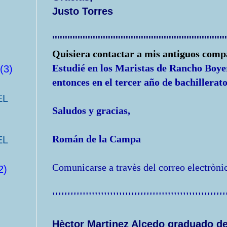
Justo Torres
'''''''''''''''''''''''''''''''''''''''''''''''''''''''''''''''''''''
Quisiera contactar a mis antiguos compa
Estudié en los Maristas de Rancho Boy
(3)
entonces en el tercer año de bachillerato
EL
Saludos y gracias,
Román de la Campa
EL
Comunicarse a travès del correo electròni
2)
'''''''''''''''''''''''''''''''''''''''''''''''''''''''''
Hèctor Martinez Alcedo graduado del