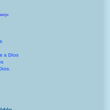
ntejo
s
e a Dios
os
Dios
.
aldés