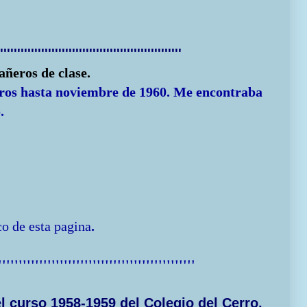
'''''''''''''''''''''''''''''''''''''''''''''''''''''
ñeros de clase.
eros hasta noviembre de 1960. Me encontraba
.
co de esta
pagina
.
''''''''''''''''''''''''''''''''''''''''''''''''
 curso 1958-1959 del Colegio del Cerro,