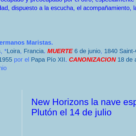
dad, dispuesto a la escucha, el acompañamiento, l
Hermanos Maristas.
s
, *
Loira
,
Francia
.
MUERTE
6 de junio
,
1840
Saint
1955
por el
Papa
Pío XII
.
CANONIZACION
18 de a
nio
New Horizons la nave esp
Plutón el 14 de julio