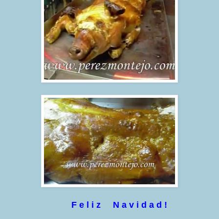
F e l i z N a v i d a d !