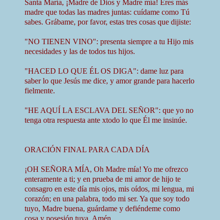
Santa María, ¡Madre de Dios y Madre mía! Eres más
madre que todas las madres juntas: cuídame como Tú
sabes. Grábame, por favor, estas tres cosas que dijiste:
"NO TIENEN VINO": presenta siempre a tu Hijo mis
necesidades y las de todos tus hijos.
"HACED LO QUE ÉL OS DIGA": dame luz para
saber lo que Jesús me dice, y amor grande para hacerlo
fielmente.
"HE AQUÍ LA ESCLAVA DEL SEÑOR": que yo no
tenga otra respuesta ante xtodo lo que Él me insinúe.
ORACIÓN FINAL PARA CADA DÍA
¡OH SEÑORA MÍA, Oh Madre mía! Yo me ofrezco
enteramente a ti; y en prueba de mi amor de hijo te
consagro en este día mis ojos, mis oídos, mi lengua, mi
corazón; en una palabra, todo mi ser. Ya que soy todo
tuyo, Madre buena, guárdame y defiéndeme como
cosa y posesión tuya. Amén