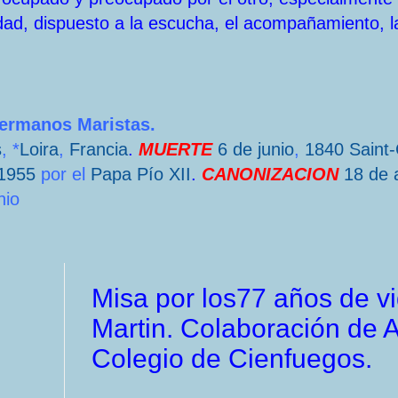
dad, dispuesto a la escucha, el acompañamiento, l
Hermanos Maristas.
s
, *
Loira
,
Francia
.
MUERTE
6 de junio
,
1840
Saint
1955
por el
Papa
Pío XII
.
CANONIZACION
18 de a
nio
Misa por los77 años de vi
Martin. Colaboración de 
Colegio de Cienfuegos.