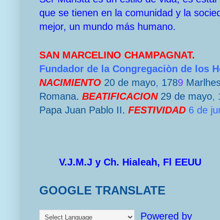
que se tienen en la comunidad y la socie
mejor, un mundo más humano.
SAN MARCELINO CHAMPAGNAT.
Fundador de la Congregaciòn de los 
NACIMIENTO
20 de mayo
,
178
9
Marlhe
Romana
.
BEATIFICACION
29 de mayo
,
Papa
Juan Pablo II
.
FESTIVIDAD
6 de ju
V.J.M.J y Ch. Hialeah, Fl EEUU
GOOGLE TRANSLATE
Powered by