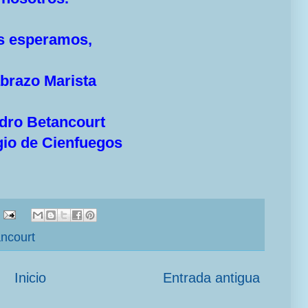
speramos,
zo Marista
o Betancourt
 de Cienfuegos
ancourt
Inicio
Entrada antigua