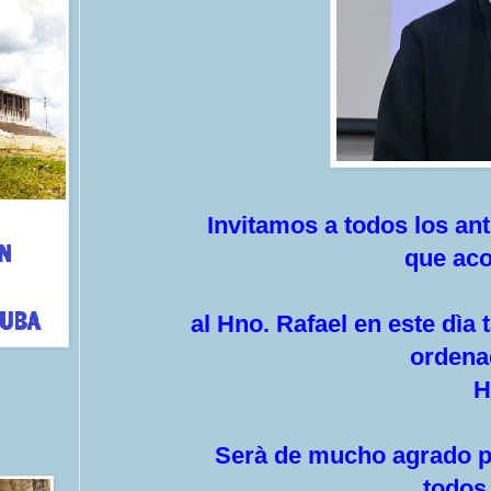
Invitamos a todos los antig
que ac
al Hno. Rafael en este dìa tan
orden
Hno. 
Serà de mucho agrado para 
todos