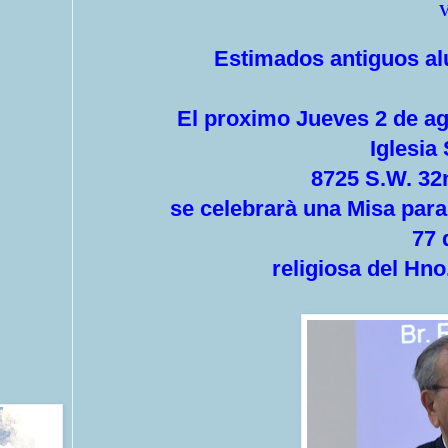
V
Estimados antiguos a
El proximo Jueves 2 de agosto
Iglesia
8725 S.W. 32nd St
se celebrarà una Misa para dar
77 
religiosa del Hno. R