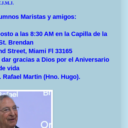
.J.M.J.
lumnos Maristas y amigos:
 a las 8:30 AM en la Capilla de la
 St. Brendan
reet, Miami Fl 33165
 gracias a Dios por el Aniversario
de vida
afael Martin (Hno. Hugo).